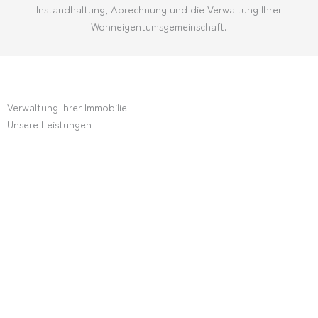
Instandhaltung, Abrechnung und die Verwaltung Ihrer
Wohneigentumsgemeinschaft.
Verwaltung Ihrer Immobilie
Unsere Leistungen
Die Instandhaltung und Pflege sind für Immobilien unerlässlich um
den Wert der Immobilie zu erhalten. Doch dies bedeutet auch
einen großen Verwaltungsaufwand, den viele Eigentümer aus
Zeitgründen nicht leisten können. Wir unterstützen Sie hierbei
gerne und kümmern uns um alle Themen rund um Ihre Immobilie.
Hier finden Sie eine kleine Übersicht unserer häufigsten
Tätigkeiten. Sie haben noch weitere Themen, die wir übernehmen
sollten? Dann freuen wir uns auf Ihre
Nachricht
.
Betreuung